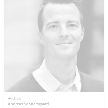
Holdleder
Andreas Sønnersgaard