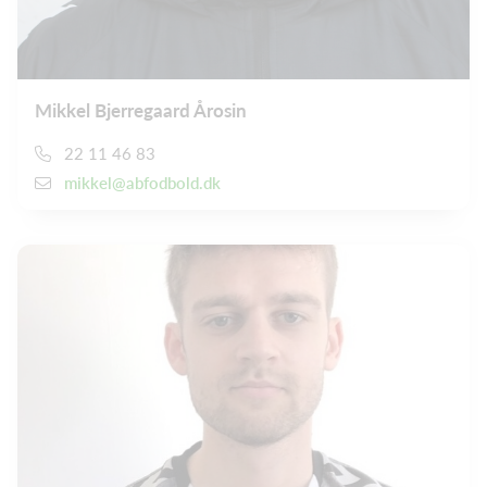
Mikkel Bjerregaard Årosin
22 11 46 83
mikkel@abfodbold.dk