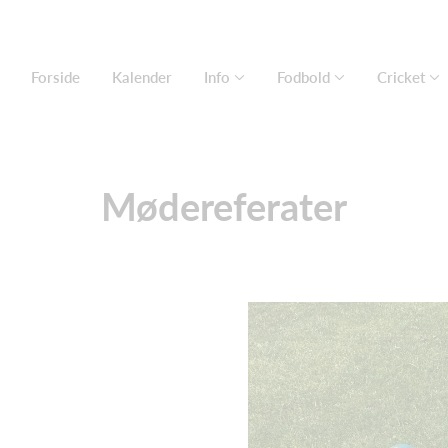
Forside
Kalender
Info
Fodbold
Cricket
Mødereferater