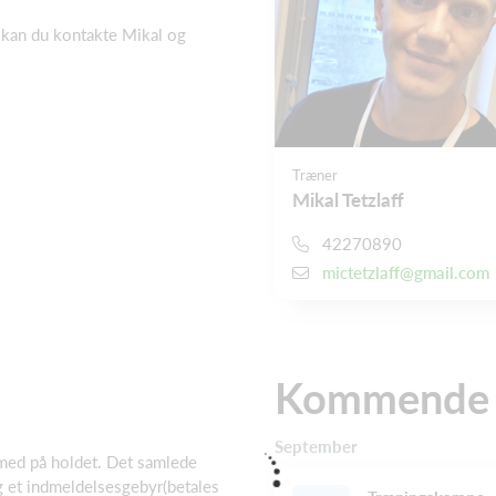
, kan du kontakte Mikal og
Træner
Mikal Tetzlaff
42270890
mictetzlaff@gmail.com
Kommende a
September
 med på holdet. Det samlede
g et indmeldelsesgebyr(betales