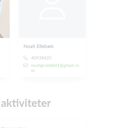
Noah Ellebæk
40938425
noahgrundahl1@gmail.co
m
ktiviteter