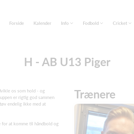
Forside
Kalender
Info
Fodbold
Cricket
H - AB U13 Piger
Trænere
udvikle os som hold - og
Truppen er rigtig god sammen
å tøv endelig ikke med at
de for at komme til håndbold og