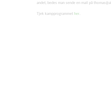
andet, bedes man sende en mail på
thomas@ab
Tjek kampprogrammet
her
.