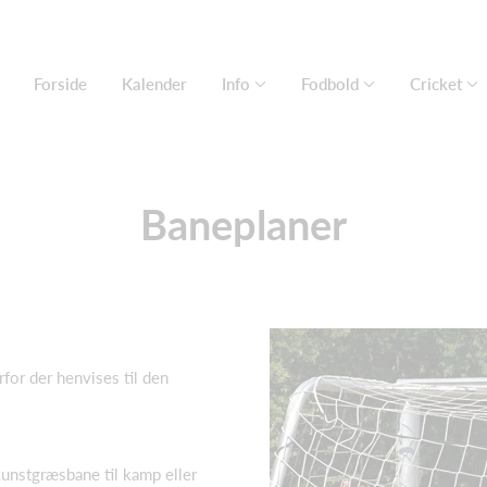
Forside
Kalender
Info
Fodbold
Cricket
Baneplaner
for der henvises til den
kunstgræsbane til kamp eller