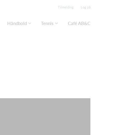
Tilmelding
Log på
Håndbold
Tennis
Café AB&C