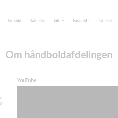
Forside
Kalender
Info
Fodbold
Cricket
Om håndboldafdelingen
YouTube
er
ar