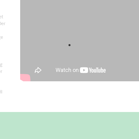
et
Der
ge
ig
er
il