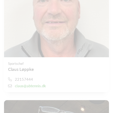
Sportschef
Claus Løppke
22157444
claus@abtennis.dk