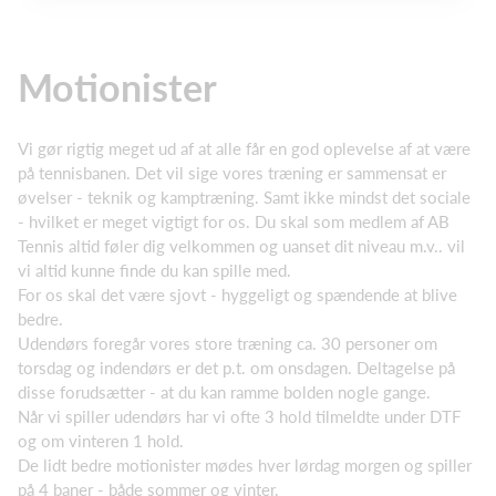
Motionister
Vi gør rigtig meget ud af at alle får en god oplevelse af at være
på tennisbanen. Det vil sige vores træning er sammensat er
øvelser - teknik og kamptræning. Samt ikke mindst det sociale
- hvilket er meget vigtigt for os. Du skal som medlem af AB
Tennis altid føler dig velkommen og uanset dit niveau m.v.. vil
vi altid kunne finde du kan spille med.
For os skal det være sjovt - hyggeligt og spændende at blive
bedre.
Udendørs foregår vores store træning ca. 30 personer om
torsdag og indendørs er det p.t. om onsdagen. Deltagelse på
disse forudsætter - at du kan ramme bolden nogle gange.
Når vi spiller udendørs har vi ofte 3 hold tilmeldte under DTF
og om vinteren 1 hold.
De lidt bedre motionister mødes hver lørdag morgen og spiller
på 4 baner - både sommer og vinter.