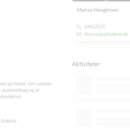
Marcus Haagensen
26852515
Marcus@abfodbold.dk
Aktiviteter
 med på holdet. Det samlede
t akademitillæg og et
ndmeldelse).
Fodbold