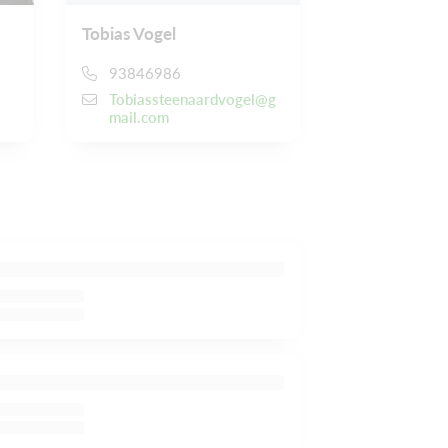
Tobias Vogel
93846986
Tobiassteenaardvogel@g
mail.com