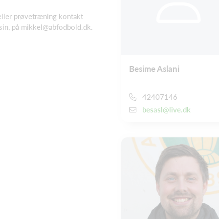
ller prøvetræning kontakt
sin, på
mikkel@abfodbold.dk
.
Besime Aslani
42407146
besasl@live.dk