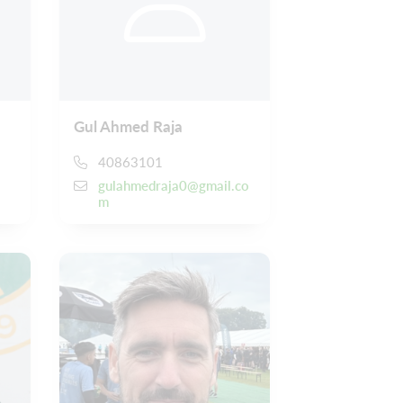
Gul Ahmed Raja
40863101
gulahmedraja0@gmail.co
m