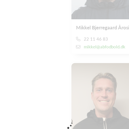
Mikkel Bjerregaard Åros
22 11 46 83
mikkel@abfodbold.dk