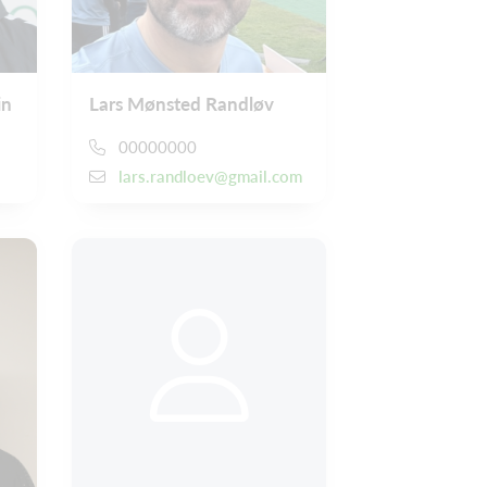
in
Lars Mønsted Randløv
00000000
lars.randloev@gmail.com