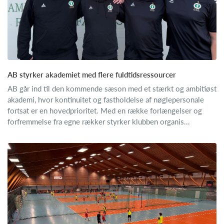
AB styrker akademiet med flere fuldtidsressourcer
AB går ind til den kommende sæson med et stærkt og ambitiøst
akademi, hvor kontinuitet og fastholdelse af nøglepersonale
fortsat er en hovedprioritet. Med en række forlængelser og
forfremmelse fra egne rækker styrker klubben organis...