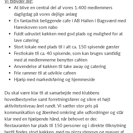
Vi tilbyder dig:
At blive en central del af vores 1.400 medlemmers
dagligdag på vores dejlige anlæg
En fantastisk beliggende cafe i AB Hallen i Bagsværd med
Hareskoven som nabo
Fuldt udrustet køkken med god plads og mulighed for at
lave catering
Stort lokale med plads til i alt ca. 150 spisende gæster
Festlokale til ca. 40 spisende, som kan bruges samtidig
med at medlemmerne benytter caféen
Anvendelse af køkken til take away og catering
Frie rammer til at udvikle cafeen
Hjælp med markedsføring og hjemmeside
Du skal være klar til at samarbejde med klubbens
hovedbestyrelse samt forretningsfører og sikre et højt
aktivitetsniveau året rundt. Vi sætter stor pris på
kommunikation og åbenhed omkring alle udfordringer og står
klar med en hjælpende hånd, når behovet er der.
Restauranten har plads til 150 personer og i direkte tilknytning
hertil findes stort køkken, med ny pizza stenovn og masser af