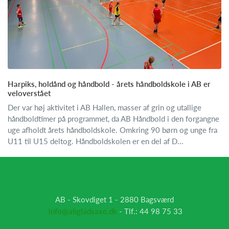
Harpiks, holdånd og håndbold - årets håndboldskole i AB er
veloverstået
Der var høj aktivitet i AB Hallen, masser af grin og utallige
håndboldtimer på programmet, da AB Håndbold i den forgangne
uge afholdt årets håndboldskole. Omkring 90 børn og unge fra
U11 til U15 deltog. Håndboldskolen er en del af D...
AB - Skovdiget 1 - 2880 Bagsværd
info@abgladsaxe.dk
- Tlf.: 44 98 75 33