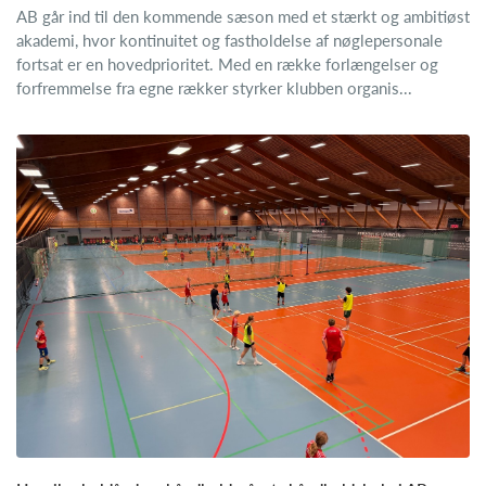
AB går ind til den kommende sæson med et stærkt og ambitiøst
akademi, hvor kontinuitet og fastholdelse af nøglepersonale
fortsat er en hovedprioritet. Med en række forlængelser og
forfremmelse fra egne rækker styrker klubben organis...