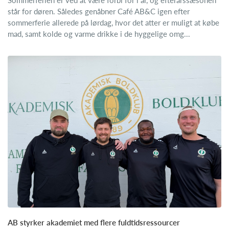
står for døren. Således genåbner Café AB&C igen efter
sommerferie allerede på lørdag, hvor det atter er muligt at købe
mad, samt kolde og varme drikke i de hyggelige omg...
AB styrker akademiet med flere fuldtidsressourcer