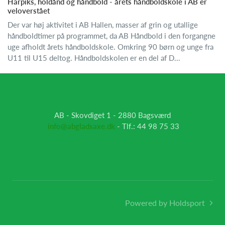
Harpiks, holdånd og håndbold - årets håndboldskole i AB er
veloverstået
Der var høj aktivitet i AB Hallen, masser af grin og utallige
håndboldtimer på programmet, da AB Håndbold i den forgangne
uge afholdt årets håndboldskole. Omkring 90 børn og unge fra
U11 til U15 deltog. Håndboldskolen er en del af D...
AB - Skovdiget 1 - 2880 Bagsværd
info@abgladsaxe.dk
- Tlf.: 44 98 75 33
Powered by Holdsport