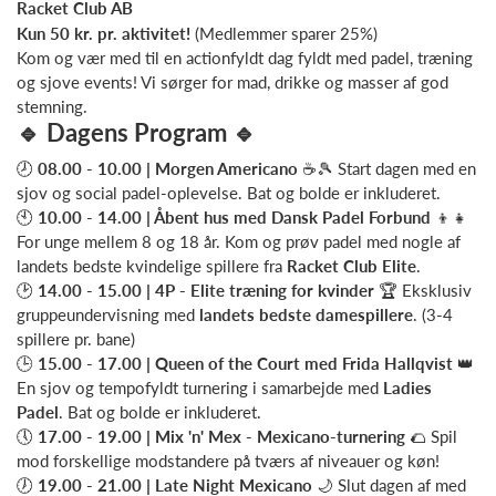
Racket Club AB
Kun 50 kr. pr. aktivitet!
(Medlemmer sparer 25%)
Kom og vær med til en actionfyldt dag fyldt med padel, træning
og sjove events! Vi sørger for mad, drikke og masser af god
stemning.
🔹
Dagens Program
🔹
🕗
08.00 - 10.00 | Morgen Americano
☕🎾 Start dagen med en
sjov og social padel-oplevelse. Bat og bolde er inkluderet.
🕙
10.00 - 14.00 | Åbent hus med Dansk Padel Forbund
👦👧
For unge mellem 8 og 18 år. Kom og prøv padel med nogle af
landets bedste kvindelige spillere fra
Racket Club Elite
.
🕑
14.00 - 15.00 | 4P - Elite træning for kvinder
🏆 Eksklusiv
gruppeundervisning med
landets bedste damespillere
. (3-4
spillere pr. bane)
🕒
15.00 - 17.00 | Queen of the Court med Frida Hallqvist
👑
En sjov og tempofyldt turnering i samarbejde med
Ladies
Padel
. Bat og bolde er inkluderet.
🕔
17.00 - 19.00 | Mix 'n' Mex - Mexicano-turnering
🌮 Spil
mod forskellige modstandere på tværs af niveauer og køn!
🕖
19.00 - 21.00 | Late Night Mexicano
🌙 Slut dagen af med